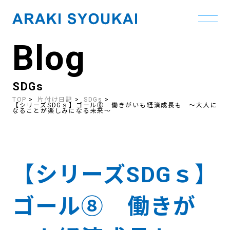
Blog
Skip
to
the
content
SDGs
TOP
片付け日記
SDGs
【シリーズSDGｓ】ゴール⑧ 働きがいも経済成長も ～大人に
なることが楽しみになる未来～
【シリーズSDGｓ】
ゴール⑧ 働きが