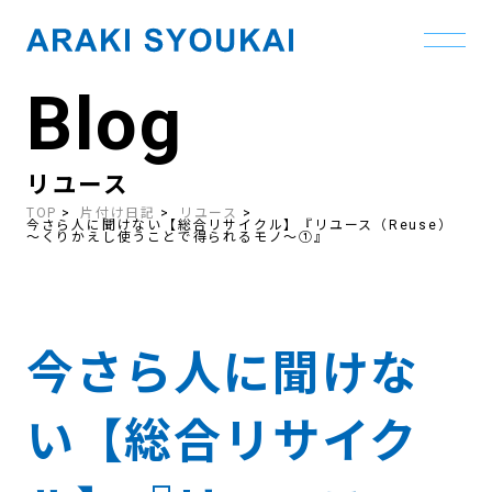
Blog
Skip
to
the
content
リユース
TOP
片付け日記
リユース
今さら人に聞けない【総合リサイクル】『リユース（Reuse）
～くりかえし使うことで得られるモノ～①』
今さら人に聞けな
い【総合リサイク