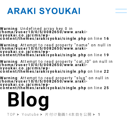
Skip
to
Warning
: Undefined array key 0 in
the
/home/vuser10/0/5/0082650/www.araki-
content
syoukai.co.jp/cms/wp-
content/themes/arakisyokai/single.php
on line
16
Warning
: Attempt to read property "name" on null in
/home/vuser10/0/5/0082650/www.araki-
syoukai.co.jp/cms/wp-
content/themes/arakisyokai/single.php
on line
19
Warning
: Attempt to read property "cat_ID" on null in
/home/vuser10/0/5/0082650/www.araki-
syoukai.co.jp/cms/wp-
content/themes/arakisyokai/single.php
on line
22
Warning
: Attempt to read property "slug" on null in
/home/vuser10/0/5/0082650/www.araki-
syoukai.co.jp/cms/wp-
content/themes/arakisyokai/single.php
on line
25
Blog
TOP
Youtube
片付け動画14本目を公開
1