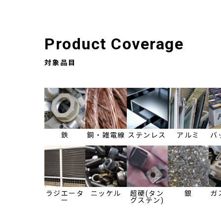
Product Coverage
対象品目
鉄
銅・雑電線
ステンレス
アルミ
バ
ラジエータ
ニッケル
超硬(タン
銀
ガ
ー
グステン)