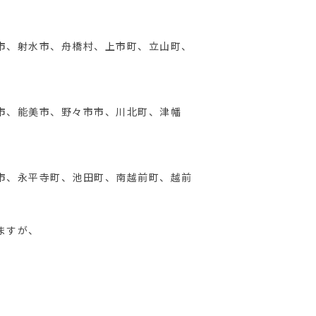
市、射水市、舟橋村、上市町、立山町、
市、能美市、野々市市、川北町、津幡
市、永平寺町、池田町、南越前町、越前
ますが、