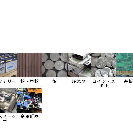
ッテリー
鉛・亜鉛
錫
給湯器
コイン・メ
基
ダル
スメータ
金属雑品
ー