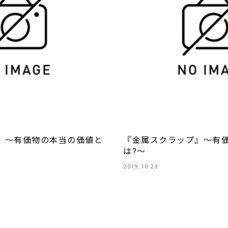
』～有価物の本当の価値と
『金属スクラップ』～有
は?～
2019.10.23