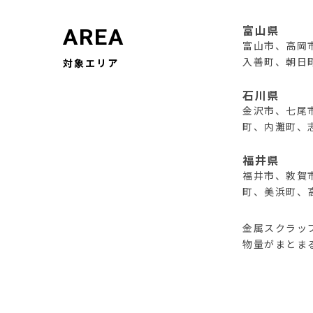
AREA
富山県
富山市、高岡
入善町、朝日
対象エリア
石川県
金沢市、七尾
町、内灘町、
福井県
福井市、敦賀
町、美浜町、
金属スクラッ
物量がまとま