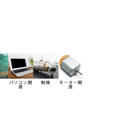
板
パソコン関
触媒
モーター関
連
連