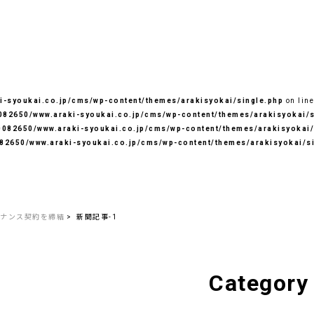
-syoukai.co.jp/cms/wp-content/themes/arakisyokai/single.php
on lin
82650/www.araki-syoukai.co.jp/cms/wp-content/themes/arakisyokai/s
082650/www.araki-syoukai.co.jp/cms/wp-content/themes/arakisyokai/
82650/www.araki-syoukai.co.jp/cms/wp-content/themes/arakisyokai/s
イナンス契約を締結
新聞記事-1
Category