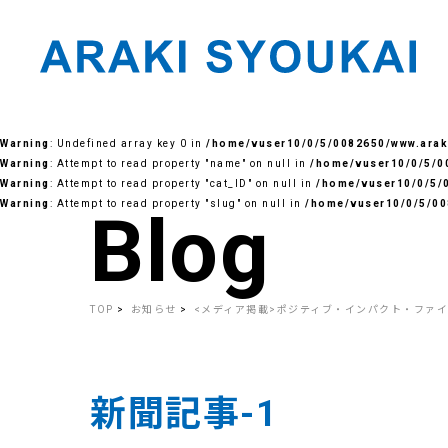
Skip
to
Warning
: Undefined array key 0 in
/home/vuser10/0/5/0082650/www.araki
the
content
Warning
: Attempt to read property "name" on null in
/home/vuser10/0/5/00
Warning
: Attempt to read property "cat_ID" on null in
/home/vuser10/0/5/0
Warning
: Attempt to read property "slug" on null in
/home/vuser10/0/5/00
Blog
TOP
お知らせ
<メディア掲載>ポジティブ・インパクト・ファ
新聞記事-1