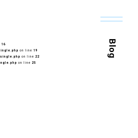
Blog
e
16
ingle.php
on line
19
single.php
on line
22
ingle.php
on line
25