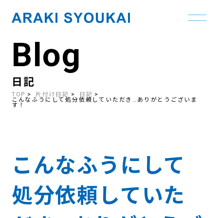
Blog
Skip
to
the
content
日記
TOP
片付け日記
日記
こんなふうにして処分依頼していただき…ありがとうございま
す！
こんなふうにして
処分依頼していた