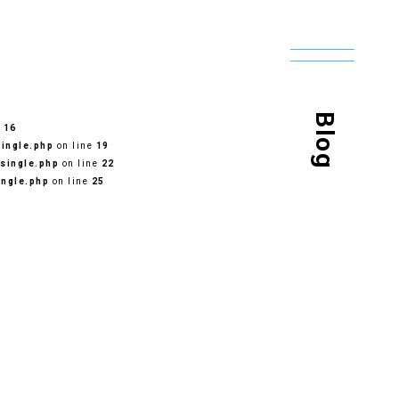
Blog
e
16
ingle.php
on line
19
single.php
on line
22
ingle.php
on line
25