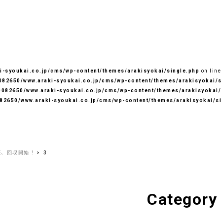
-syoukai.co.jp/cms/wp-content/themes/arakisyokai/single.php
on lin
82650/www.araki-syoukai.co.jp/cms/wp-content/themes/arakisyokai/s
082650/www.araki-syoukai.co.jp/cms/wp-content/themes/arakisyokai/
82650/www.araki-syoukai.co.jp/cms/wp-content/themes/arakisyokai/s
板、回収開始！
3
Category