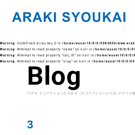
Skip
to
Warning
: Undefined array key 0 in
/home/vuser10/0/5/0082650/www.araki
the
content
Warning
: Attempt to read property "name" on null in
/home/vuser10/0/5/00
Warning
: Attempt to read property "cat_ID" on null in
/home/vuser10/0/5/0
Warning
: Attempt to read property "slug" on null in
/home/vuser10/0/5/00
Blog
TOP
エコアクションひろば
<エコアクションひろば>アクリル
3