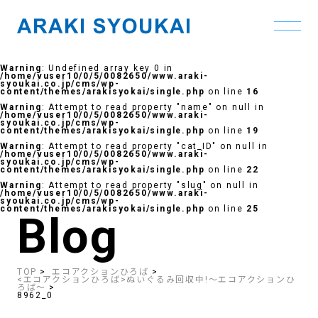
Skip
to
Warning
: Undefined array key 0 in
the
/home/vuser10/0/5/0082650/www.araki-
content
syoukai.co.jp/cms/wp-
content/themes/arakisyokai/single.php
on line
16
Warning
: Attempt to read property "name" on null in
/home/vuser10/0/5/0082650/www.araki-
syoukai.co.jp/cms/wp-
content/themes/arakisyokai/single.php
on line
19
Warning
: Attempt to read property "cat_ID" on null in
/home/vuser10/0/5/0082650/www.araki-
syoukai.co.jp/cms/wp-
content/themes/arakisyokai/single.php
on line
22
Warning
: Attempt to read property "slug" on null in
/home/vuser10/0/5/0082650/www.araki-
syoukai.co.jp/cms/wp-
content/themes/arakisyokai/single.php
on line
25
Blog
TOP
エコアクションひろば
<エコアクションひろば>ぬいぐるみ回収中!～エコアクションひ
ろば～
8962_0