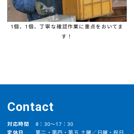
1個、1個、丁寧な確認作業に重点をおいてま
す！
Contact
対応時間
8：30～17：30
定休日
第二・第四・第五 土曜／日曜・祝日