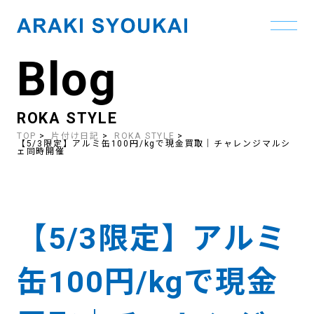
Blog
Skip
to
the
content
ROKA STYLE
TOP
片付け日記
ROKA STYLE
【5/3限定】アルミ缶100円/kgで現金買取｜チャレンジマルシ
ェ同時開催
【5/3限定】アルミ
缶100円/kgで現金