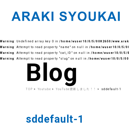
Skip
to
Warning
: Undefined array key 0 in
/home/vuser10/0/5/0082650/www.araki
the
content
Warning
: Attempt to read property "name" on null in
/home/vuser10/0/5/00
Warning
: Attempt to read property "cat_ID" on null in
/home/vuser10/0/5/0
Warning
: Attempt to read property "slug" on null in
/home/vuser10/0/5/00
Blog
TOP
Youtube
YouTube更新しました！！
sddefault-1
sddefault-1