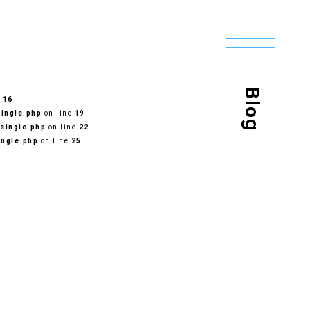
Blog
e
16
ingle.php
on line
19
single.php
on line
22
ingle.php
on line
25