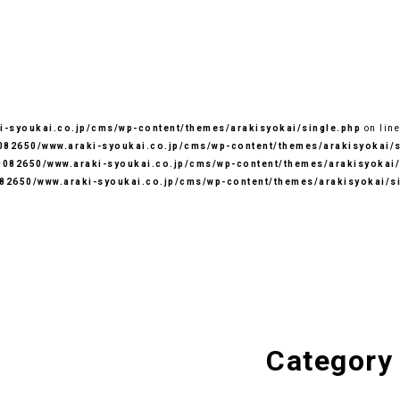
-syoukai.co.jp/cms/wp-content/themes/arakisyokai/single.php
on lin
82650/www.araki-syoukai.co.jp/cms/wp-content/themes/arakisyokai/s
082650/www.araki-syoukai.co.jp/cms/wp-content/themes/arakisyokai/
82650/www.araki-syoukai.co.jp/cms/wp-content/themes/arakisyokai/s
Category