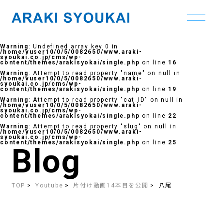
Skip
to
Warning
: Undefined array key 0 in
the
/home/vuser10/0/5/0082650/www.araki-
content
syoukai.co.jp/cms/wp-
content/themes/arakisyokai/single.php
on line
16
Warning
: Attempt to read property "name" on null in
/home/vuser10/0/5/0082650/www.araki-
syoukai.co.jp/cms/wp-
content/themes/arakisyokai/single.php
on line
19
Warning
: Attempt to read property "cat_ID" on null in
/home/vuser10/0/5/0082650/www.araki-
syoukai.co.jp/cms/wp-
content/themes/arakisyokai/single.php
on line
22
Warning
: Attempt to read property "slug" on null in
/home/vuser10/0/5/0082650/www.araki-
syoukai.co.jp/cms/wp-
content/themes/arakisyokai/single.php
on line
25
Blog
TOP
Youtube
片付け動画14本目を公開
八尾