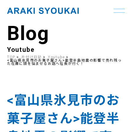
Blog
Skip
to
the
content
Youtube
TOP
片付け日記
Youtube
<富山県氷見市のお菓子屋さん>能登半島地震の影響で売れ残っ
た在庫に頭を悩ませるお店へ社長が行く！
<富山県氷見市のお
菓子屋さん>能登半