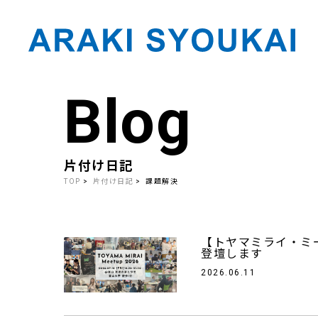
Blog
Skip
to
the
content
片付け日記
TOP
片付け日記
課題解決
【トヤマミライ・ミー
登壇します
2026.06.11