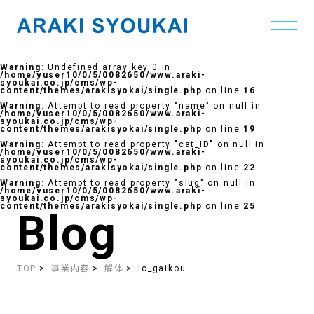
Skip
to
Warning
: Undefined array key 0 in
the
/home/vuser10/0/5/0082650/www.araki-
content
syoukai.co.jp/cms/wp-
content/themes/arakisyokai/single.php
on line
16
Warning
: Attempt to read property "name" on null in
/home/vuser10/0/5/0082650/www.araki-
syoukai.co.jp/cms/wp-
content/themes/arakisyokai/single.php
on line
19
Warning
: Attempt to read property "cat_ID" on null in
/home/vuser10/0/5/0082650/www.araki-
syoukai.co.jp/cms/wp-
content/themes/arakisyokai/single.php
on line
22
Warning
: Attempt to read property "slug" on null in
/home/vuser10/0/5/0082650/www.araki-
syoukai.co.jp/cms/wp-
content/themes/arakisyokai/single.php
on line
25
Blog
TOP
事業内容
解体
ic_gaikou