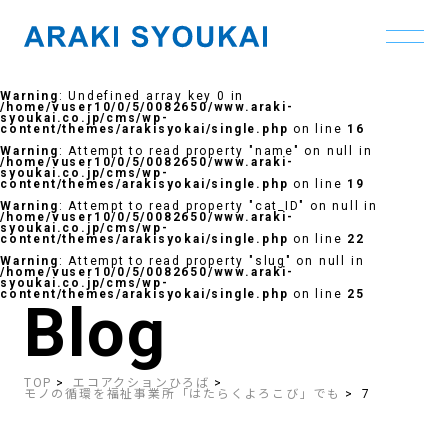
Skip
to
Warning
: Undefined array key 0 in
the
/home/vuser10/0/5/0082650/www.araki-
content
syoukai.co.jp/cms/wp-
content/themes/arakisyokai/single.php
on line
16
Warning
: Attempt to read property "name" on null in
/home/vuser10/0/5/0082650/www.araki-
syoukai.co.jp/cms/wp-
content/themes/arakisyokai/single.php
on line
19
Warning
: Attempt to read property "cat_ID" on null in
/home/vuser10/0/5/0082650/www.araki-
syoukai.co.jp/cms/wp-
content/themes/arakisyokai/single.php
on line
22
Warning
: Attempt to read property "slug" on null in
/home/vuser10/0/5/0082650/www.araki-
syoukai.co.jp/cms/wp-
content/themes/arakisyokai/single.php
on line
25
Blog
TOP
エコアクションひろば
モノの循環を福祉事業所「はたらくよろこび」でも
7