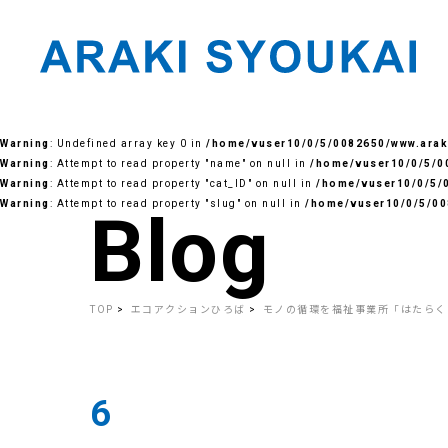
Skip
to
Warning
: Undefined array key 0 in
/home/vuser10/0/5/0082650/www.araki
the
content
Warning
: Attempt to read property "name" on null in
/home/vuser10/0/5/00
Warning
: Attempt to read property "cat_ID" on null in
/home/vuser10/0/5/0
Warning
: Attempt to read property "slug" on null in
/home/vuser10/0/5/00
Blog
TOP
エコアクションひろば
モノの循環を福祉事業所「はたらく
6