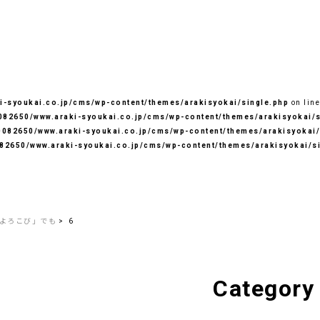
-syoukai.co.jp/cms/wp-content/themes/arakisyokai/single.php
on lin
82650/www.araki-syoukai.co.jp/cms/wp-content/themes/arakisyokai/s
082650/www.araki-syoukai.co.jp/cms/wp-content/themes/arakisyokai/
82650/www.araki-syoukai.co.jp/cms/wp-content/themes/arakisyokai/s
よろこび」でも
6
Category