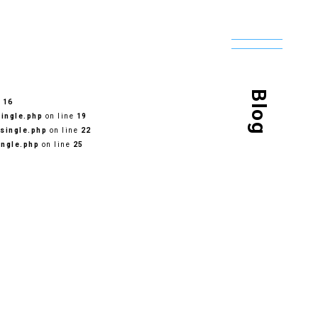
Blog
e
16
ingle.php
on line
19
single.php
on line
22
ingle.php
on line
25