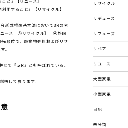
うこと』【リユース】
リサイクル
再利用すること』【リサイクル】
リデュース
社会形成推進基本法において3Rの考
リユース ③リサイクル】 ④熱回
リフューズ
優先順位で、廃棄物処理およびリサ
リペア
ます。
リユース
併せて
『５R』
とも呼ばれている、
大型家電
て説明して参ります。
小型家電
真意
日記
未分類