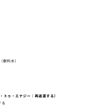
瓶（飲料水）
ンバート・トゥ・エナジー：再返還する）
する