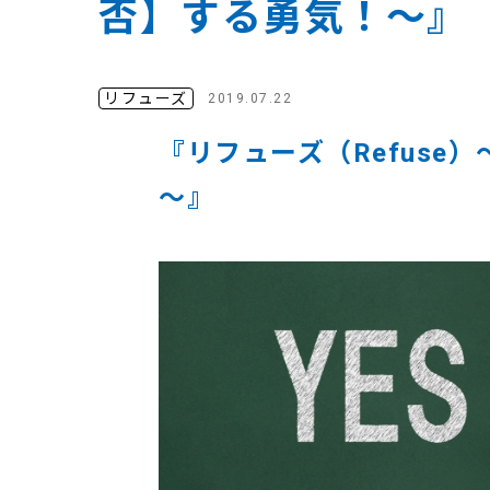
否】する勇気！～』
リフューズ
2019.07.22
『リフューズ（Refuse
～
』