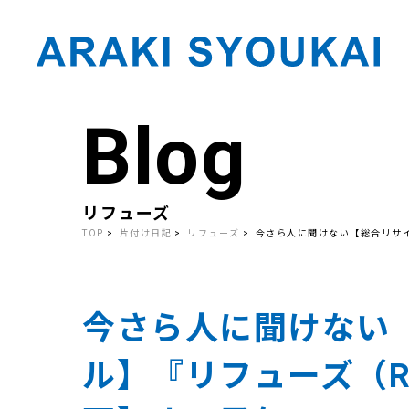
Blog
Skip
to
the
content
リフューズ
TOP
片付け日記
リフューズ
今さら人に聞けない【総合リサイ
今さら人に聞けない
ル】『リフューズ（Re