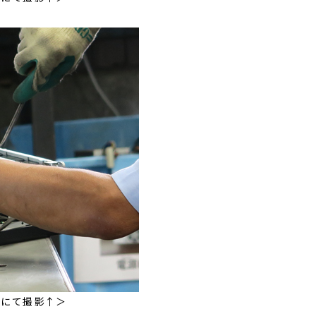
びにて撮影↑＞