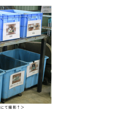
びにて撮影↑＞