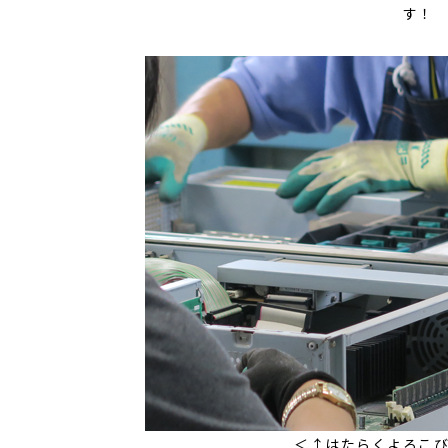
す！
＜↑はたらくよろこ