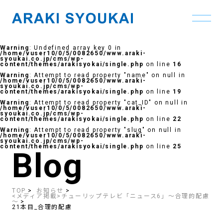
Skip
to
Warning
: Undefined array key 0 in
the
/home/vuser10/0/5/0082650/www.araki-
content
syoukai.co.jp/cms/wp-
content/themes/arakisyokai/single.php
on line
16
Warning
: Attempt to read property "name" on null in
/home/vuser10/0/5/0082650/www.araki-
syoukai.co.jp/cms/wp-
content/themes/arakisyokai/single.php
on line
19
Warning
: Attempt to read property "cat_ID" on null in
/home/vuser10/0/5/0082650/www.araki-
syoukai.co.jp/cms/wp-
content/themes/arakisyokai/single.php
on line
22
Warning
: Attempt to read property "slug" on null in
/home/vuser10/0/5/0082650/www.araki-
syoukai.co.jp/cms/wp-
content/themes/arakisyokai/single.php
on line
25
Blog
TOP
お知らせ
<メディア掲載>チューリップテレビ「ニュース6」～合理的配慮
～
21本目_合理的配慮