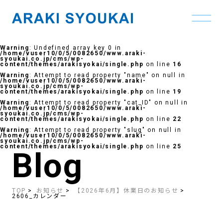
Skip
to
Warning
: Undefined array key 0 in
the
/home/vuser10/0/5/0082650/www.araki-
content
syoukai.co.jp/cms/wp-
content/themes/arakisyokai/single.php
on line
16
Warning
: Attempt to read property "name" on null in
/home/vuser10/0/5/0082650/www.araki-
syoukai.co.jp/cms/wp-
content/themes/arakisyokai/single.php
on line
19
Warning
: Attempt to read property "cat_ID" on null in
/home/vuser10/0/5/0082650/www.araki-
syoukai.co.jp/cms/wp-
content/themes/arakisyokai/single.php
on line
22
Warning
: Attempt to read property "slug" on null in
/home/vuser10/0/5/0082650/www.araki-
syoukai.co.jp/cms/wp-
content/themes/arakisyokai/single.php
on line
25
Blog
TOP
お知らせ
【2026年6月】休業日のお知らせ
2606_カレンダー