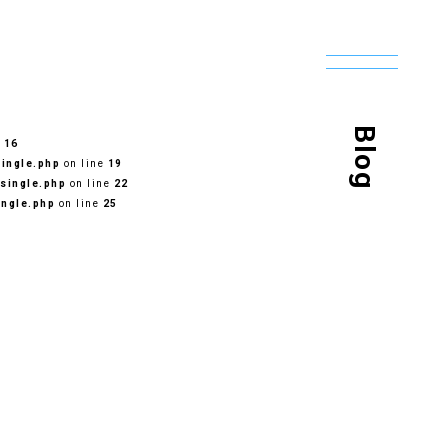
Blog
e
16
ingle.php
on line
19
single.php
on line
22
ingle.php
on line
25