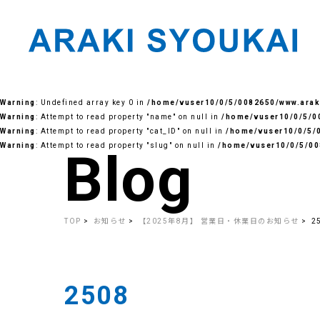
Skip
to
Warning
: Undefined array key 0 in
/home/vuser10/0/5/0082650/www.araki
the
content
Warning
: Attempt to read property "name" on null in
/home/vuser10/0/5/00
Warning
: Attempt to read property "cat_ID" on null in
/home/vuser10/0/5/0
Warning
: Attempt to read property "slug" on null in
/home/vuser10/0/5/00
Blog
TOP
お知らせ
【2025年8月】 営業日・休業日のお知らせ
2
2508