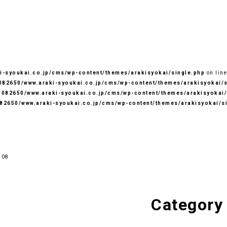
-syoukai.co.jp/cms/wp-content/themes/arakisyokai/single.php
on lin
82650/www.araki-syoukai.co.jp/cms/wp-content/themes/arakisyokai/s
082650/www.araki-syoukai.co.jp/cms/wp-content/themes/arakisyokai/
82650/www.araki-syoukai.co.jp/cms/wp-content/themes/arakisyokai/s
508
Category