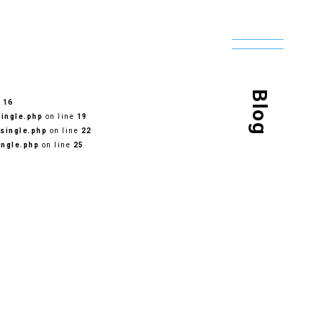
Blog
e
16
ingle.php
on line
19
single.php
on line
22
ingle.php
on line
25