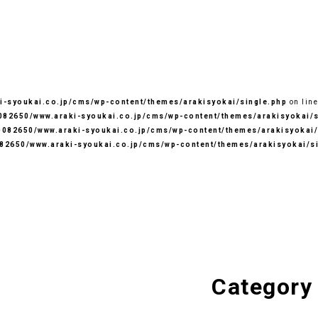
-syoukai.co.jp/cms/wp-content/themes/arakisyokai/single.php
on lin
82650/www.araki-syoukai.co.jp/cms/wp-content/themes/arakisyokai/s
082650/www.araki-syoukai.co.jp/cms/wp-content/themes/arakisyokai/
82650/www.araki-syoukai.co.jp/cms/wp-content/themes/arakisyokai/s
Category