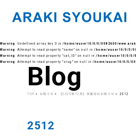
Skip
to
Warning
: Undefined array key 0 in
/home/vuser10/0/5/0082650/www.araki
the
content
Warning
: Attempt to read property "name" on null in
/home/vuser10/0/5/00
Warning
: Attempt to read property "cat_ID" on null in
/home/vuser10/0/5/0
Warning
: Attempt to read property "slug" on null in
/home/vuser10/0/5/00
Blog
TOP
お知らせ
【2025年12月】休業日のお知らせ
2512
2512