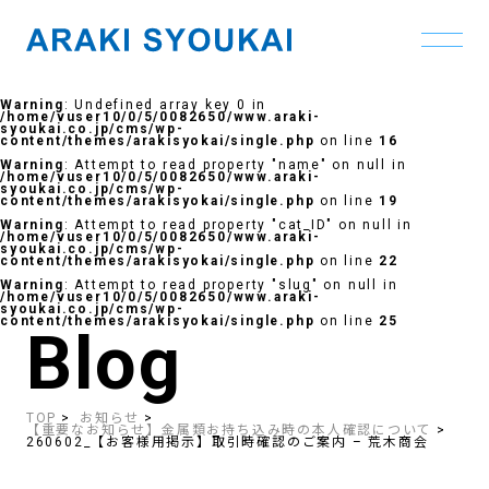
Skip
to
Warning
: Undefined array key 0 in
the
/home/vuser10/0/5/0082650/www.araki-
content
syoukai.co.jp/cms/wp-
content/themes/arakisyokai/single.php
on line
16
Warning
: Attempt to read property "name" on null in
/home/vuser10/0/5/0082650/www.araki-
syoukai.co.jp/cms/wp-
content/themes/arakisyokai/single.php
on line
19
Warning
: Attempt to read property "cat_ID" on null in
/home/vuser10/0/5/0082650/www.araki-
syoukai.co.jp/cms/wp-
content/themes/arakisyokai/single.php
on line
22
Warning
: Attempt to read property "slug" on null in
/home/vuser10/0/5/0082650/www.araki-
syoukai.co.jp/cms/wp-
content/themes/arakisyokai/single.php
on line
25
Blog
TOP
お知らせ
【重要なお知らせ】金属類お持ち込み時の本人確認について
260602_【お客様用掲示】取引時確認のご案内 – 荒木商会