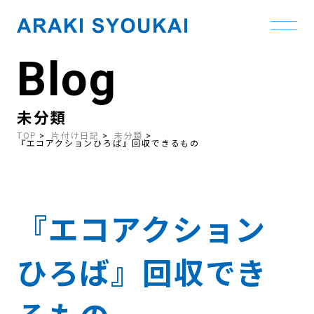
Blog
Skip
to
the
content
未分類
TOP
片付け日記
未分類
『エコアクションひろば』回収できるもの
『エコアクション
ひろば』回収でき