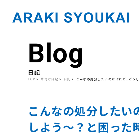
Blog
Skip
to
the
content
日記
TOP
片付け日記
日記
こんなの処分したいのだけれど…どうし
こんなの処分したい
しよう～？と困った時