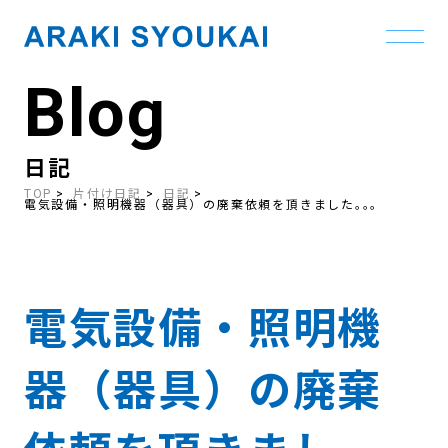
Blog
Skip
to
the
content
日記
TOP
片付け日記
日記
電気設備・照明機器（器具）の廃棄依頼を頂きました｡｡｡
電気設備・照明機
器（器具）の廃棄