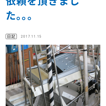
依頼を頂きまし
た｡｡｡
日記
2017.11.15