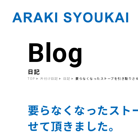
Blog
Skip
to
the
content
日記
TOP
片付け日記
日記
要らなくなったストーブを引き取りさ
要らなくなったスト
せて頂きました。