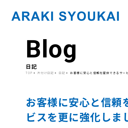
Blog
Skip
to
the
content
日記
TOP
片付け日記
日記
お客様に安心と信頼を提供できるサー
お客様に安心と信頼
ビスを更に強化しま