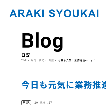
Blog
Skip
to
the
content
日記
TOP
片付け日記
日記
今日も元気に業務推進中です！
今日も元気に業務推
日記
2015.01.27