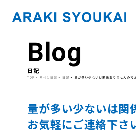
Blog
Skip
to
the
content
日記
TOP
片付け日記
日記
量が多い少ないは関係ありませんので
量が多い少ないは関
お気軽にご連絡下さ