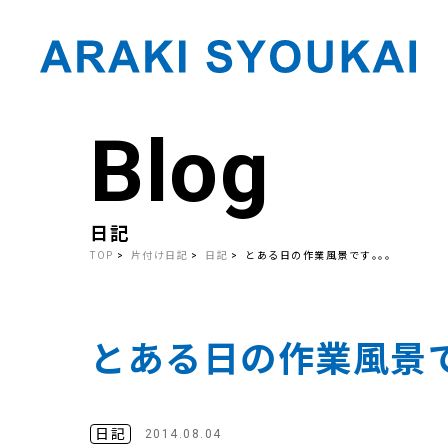
Blog
Skip
to
the
content
日記
TOP
片付け日記
日記
とある日の作業風景です｡｡｡
とある日の作業風景で
日記
2014.08.04