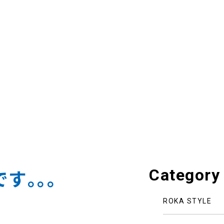
Category
す｡｡｡
ROKA STYLE