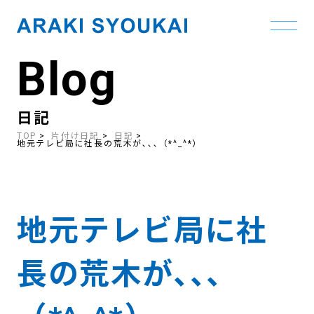
Blog
Skip
to
the
content
日記
TOP
片付け日記
日記
地元テレビ局に社長の荒木が､､､（*^_^*）
地元テレビ局に社
長の荒木が､､､