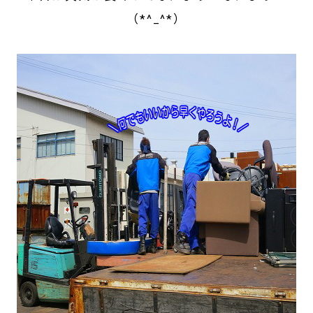
（*^_^*）