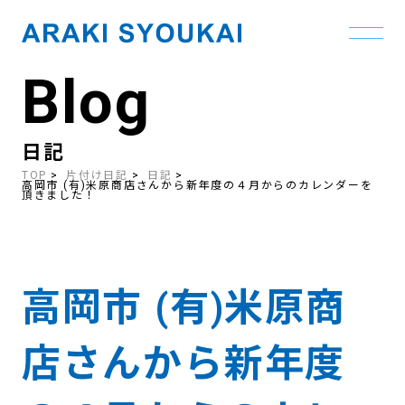
Blog
Skip
to
the
content
日記
TOP
片付け日記
日記
高岡市 (有)米原商店さんから新年度の４月からのカレンダーを
頂きました！
高岡市 (有)米原商
店さんから新年度