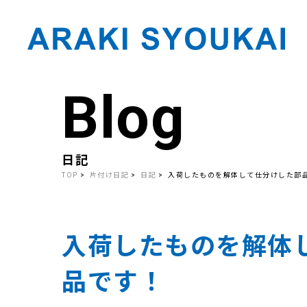
Blog
Skip
to
the
content
日記
TOP
片付け日記
日記
入荷したものを解体して仕分けした部
入荷したものを解体
品です！