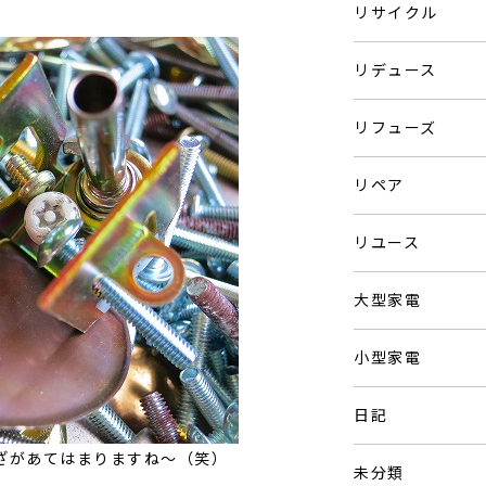
リサイクル
リデュース
リフューズ
リペア
リユース
大型家電
小型家電
日記
ざがあてはまりますね～（笑）
未分類