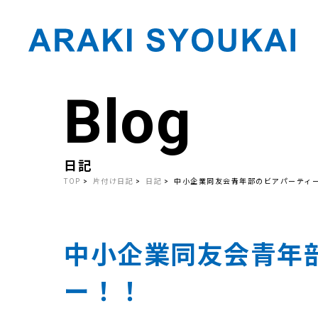
Blog
Skip
to
the
content
日記
TOP
片付け日記
日記
中小企業同友会青年部のビアパーティ
中小企業同友会青年
ー！！