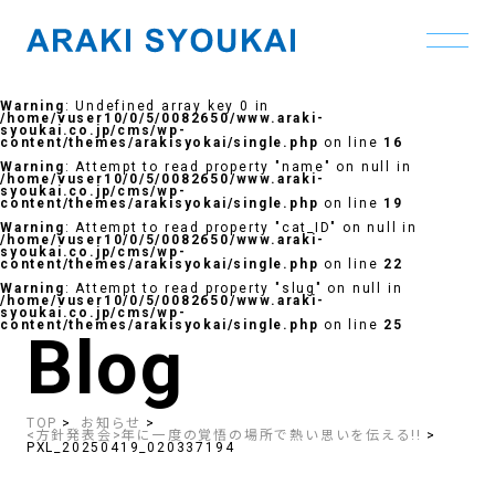
Skip
to
Warning
: Undefined array key 0 in
the
/home/vuser10/0/5/0082650/www.araki-
content
syoukai.co.jp/cms/wp-
content/themes/arakisyokai/single.php
on line
16
Warning
: Attempt to read property "name" on null in
/home/vuser10/0/5/0082650/www.araki-
syoukai.co.jp/cms/wp-
content/themes/arakisyokai/single.php
on line
19
Warning
: Attempt to read property "cat_ID" on null in
/home/vuser10/0/5/0082650/www.araki-
syoukai.co.jp/cms/wp-
content/themes/arakisyokai/single.php
on line
22
Warning
: Attempt to read property "slug" on null in
/home/vuser10/0/5/0082650/www.araki-
syoukai.co.jp/cms/wp-
content/themes/arakisyokai/single.php
on line
25
Blog
TOP
お知らせ
<方針発表会>年に一度の覚悟の場所で熱い思いを伝える!!
PXL_20250419_020337194