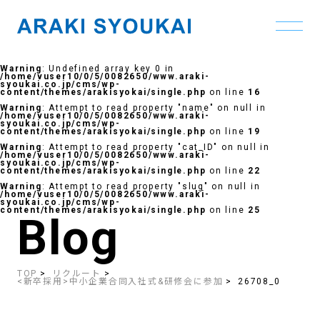
Skip
to
Warning
: Undefined array key 0 in
the
/home/vuser10/0/5/0082650/www.araki-
content
syoukai.co.jp/cms/wp-
content/themes/arakisyokai/single.php
on line
16
Warning
: Attempt to read property "name" on null in
/home/vuser10/0/5/0082650/www.araki-
syoukai.co.jp/cms/wp-
content/themes/arakisyokai/single.php
on line
19
Warning
: Attempt to read property "cat_ID" on null in
/home/vuser10/0/5/0082650/www.araki-
syoukai.co.jp/cms/wp-
content/themes/arakisyokai/single.php
on line
22
Warning
: Attempt to read property "slug" on null in
/home/vuser10/0/5/0082650/www.araki-
syoukai.co.jp/cms/wp-
content/themes/arakisyokai/single.php
on line
25
Blog
TOP
リクルート
<新卒採用>中小企業合同入社式&研修会に参加
26708_0