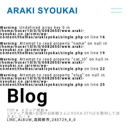
Skip
to
Warning
: Undefined array key 0 in
the
/home/vuser10/0/5/0082650/www.araki-
content
syoukai.co.jp/cms/wp-
content/themes/arakisyokai/single.php
on line
16
Warning
: Attempt to read property "name" on null in
/home/vuser10/0/5/0082650/www.araki-
syoukai.co.jp/cms/wp-
content/themes/arakisyokai/single.php
on line
19
Warning
: Attempt to read property "cat_ID" on null in
/home/vuser10/0/5/0082650/www.araki-
syoukai.co.jp/cms/wp-
content/themes/arakisyokai/single.php
on line
22
Warning
: Attempt to read property "slug" on null in
/home/vuser10/0/5/0082650/www.araki-
syoukai.co.jp/cms/wp-
content/themes/arakisyokai/single.php
on line
25
Blog
TOP
メディア掲載
<メディア掲載>北陸中日新聞さんにROKA STYLEを取材して頂
きました！
LINE_ALBUM_高岡朝市_240729_8_0