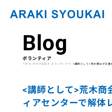
Blog
Skip
to
the
content
ボランティア
TOP
片付け日記
ボランティア
<講師として>荒木商会が災害
<講師として>荒木商
ィアセンターで解体