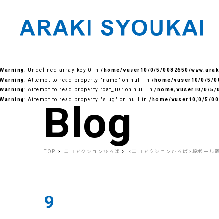
Skip
to
Warning
: Undefined array key 0 in
/home/vuser10/0/5/0082650/www.araki
the
content
Warning
: Attempt to read property "name" on null in
/home/vuser10/0/5/00
Warning
: Attempt to read property "cat_ID" on null in
/home/vuser10/0/5/0
Warning
: Attempt to read property "slug" on null in
/home/vuser10/0/5/00
Blog
TOP
エコアクションひろば
<エコアクションひろば>段ボール
9