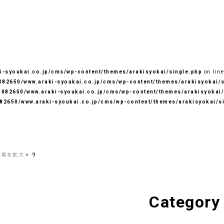
-syoukai.co.jp/cms/wp-content/themes/arakisyokai/single.php
on lin
82650/www.araki-syoukai.co.jp/cms/wp-content/themes/arakisyokai/s
082650/www.araki-syoukai.co.jp/cms/wp-content/themes/arakisyokai/
82650/www.araki-syoukai.co.jp/cms/wp-content/themes/arakisyokai/s
置場を拡大
9
Category