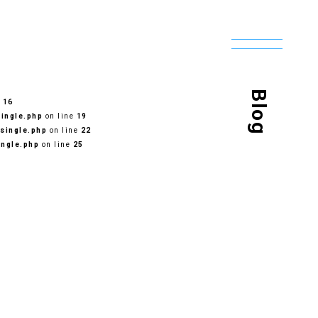
Blog
e
16
ingle.php
on line
19
single.php
on line
22
ingle.php
on line
25