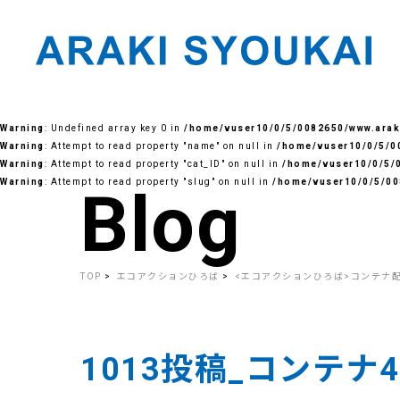
Skip
to
Warning
: Undefined array key 0 in
/home/vuser10/0/5/0082650/www.araki
the
content
Warning
: Attempt to read property "name" on null in
/home/vuser10/0/5/00
Warning
: Attempt to read property "cat_ID" on null in
/home/vuser10/0/5/0
Warning
: Attempt to read property "slug" on null in
/home/vuser10/0/5/00
Blog
TOP
エコアクションひろば
<エコアクションひろば>コンテナ
1013投稿_コンテナ