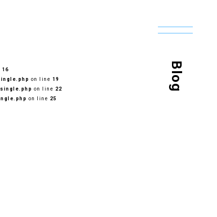
Blog
e
16
ingle.php
on line
19
single.php
on line
22
ingle.php
on line
25