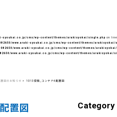
-syoukai.co.jp/cms/wp-content/themes/arakisyokai/single.php
on lin
82650/www.araki-syoukai.co.jp/cms/wp-content/themes/arakisyokai/s
082650/www.araki-syoukai.co.jp/cms/wp-content/themes/arakisyokai/
82650/www.araki-syoukai.co.jp/cms/wp-content/themes/arakisyokai/s
配置図のお知らせ
1013投稿_コンテナ4配置図
Category
4配置図