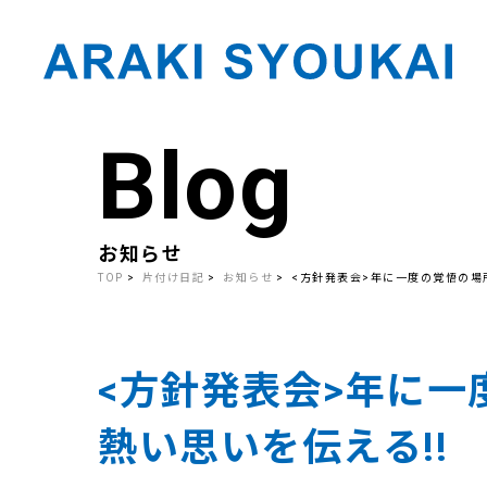
Blog
Skip
to
the
content
お知らせ
TOP
片付け日記
お知らせ
<方針発表会>年に一度の覚悟の場
<方針発表会>年に一
熱い思いを伝える!!