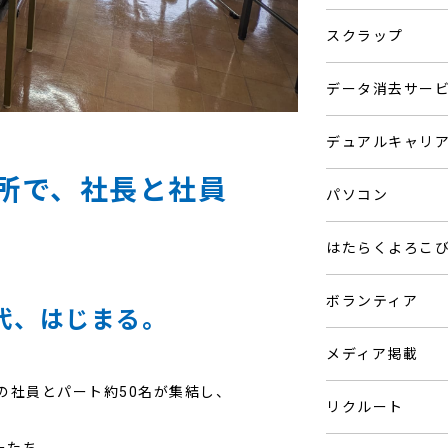
スクラップ
データ消去サー
デュアルキャリ
所で、社長と社員
パソコン
はたらくよろこ
ボランティア
時代、はじまる。
メディア掲載
プの社員とパート約50名が集結し、
リクルート