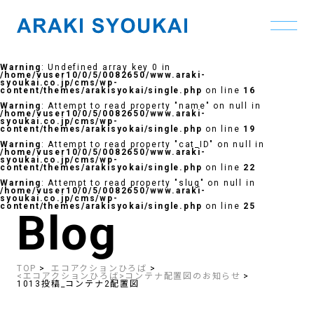
Skip
to
Warning
: Undefined array key 0 in
the
/home/vuser10/0/5/0082650/www.araki-
content
syoukai.co.jp/cms/wp-
content/themes/arakisyokai/single.php
on line
16
Warning
: Attempt to read property "name" on null in
/home/vuser10/0/5/0082650/www.araki-
syoukai.co.jp/cms/wp-
content/themes/arakisyokai/single.php
on line
19
Warning
: Attempt to read property "cat_ID" on null in
/home/vuser10/0/5/0082650/www.araki-
syoukai.co.jp/cms/wp-
content/themes/arakisyokai/single.php
on line
22
Warning
: Attempt to read property "slug" on null in
/home/vuser10/0/5/0082650/www.araki-
syoukai.co.jp/cms/wp-
content/themes/arakisyokai/single.php
on line
25
Blog
TOP
エコアクションひろば
<エコアクションひろば>コンテナ配置図のお知らせ
1013投稿_コンテナ2配置図