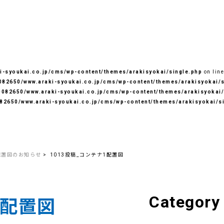
-syoukai.co.jp/cms/wp-content/themes/arakisyokai/single.php
on lin
82650/www.araki-syoukai.co.jp/cms/wp-content/themes/arakisyokai/s
082650/www.araki-syoukai.co.jp/cms/wp-content/themes/arakisyokai/
82650/www.araki-syoukai.co.jp/cms/wp-content/themes/arakisyokai/s
配置図のお知らせ
1013投稿_コンテナ1配置図
Category
1配置図