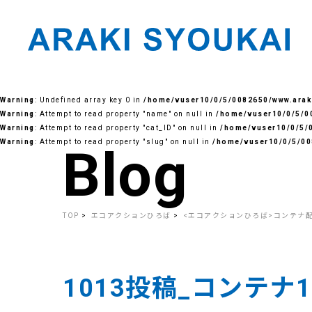
Skip
to
Warning
: Undefined array key 0 in
/home/vuser10/0/5/0082650/www.araki
the
content
Warning
: Attempt to read property "name" on null in
/home/vuser10/0/5/00
Warning
: Attempt to read property "cat_ID" on null in
/home/vuser10/0/5/0
Warning
: Attempt to read property "slug" on null in
/home/vuser10/0/5/00
Blog
TOP
エコアクションひろば
<エコアクションひろば>コンテナ
1013投稿_コンテナ