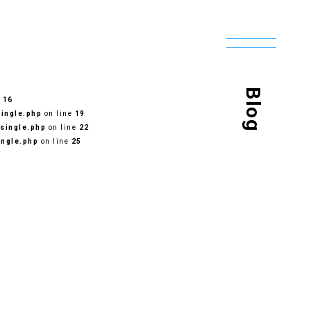
Blog
e
16
ingle.php
on line
19
single.php
on line
22
ingle.php
on line
25